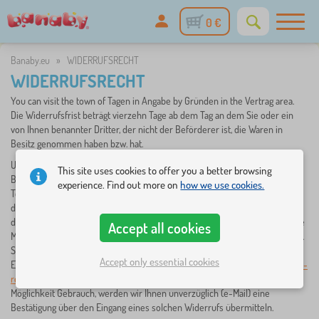
0 €
Banaby.eu
»
WIDERRUFSRECHT
WIDERRUFSRECHT
You can visit the town of Tagen in Angabe by Gründen in the Vertrag area.
Die Widerrufsfrist beträgt vierzehn Tage ab dem Tag an dem Sie oder ein
von Ihnen benannter Dritter, der nicht der Beförderer ist, die Waren in
Besitz genommen haben bzw. hat.
Um Ihr Widerrufsrecht auszuüben, müssen Sie uns (Babynabytek sro,
This site uses cookies to offer you a better browsing
Bukovec 259, 73985 Bukovec, Tschechische Republik,
info@banaby.de
,
experience. Find out more on
how we use cookies.
Telefon: +49 157 35 993 226) mittels einer eindeutigen Erklärung (z. B. mit
der Post versandter) Brief, Telefax oder E-Mail) über Ihren Entschluss,
diesen Vertrag zu widerrufen, informieren. Sie können dafür das beigefügte
Accept all cookies
Muster-Widerrufsformular verwenden, das jedoch nicht vorgeschrieben ist.
Sie können das Muster-Widerrufsformular oder eine andere eindeutige
Accept only essential cookies
Erklärung auch auf unserer Website
https://www.banaby.de/reklamationen-
retouren/
elektronisch ausfüllen und übermitteln. Machen Sie von dieser
Möglichkeit Gebrauch, werden wir Ihnen unverzüglich (e-Mail) eine
Bestätigung über den Eingang eines solchen Widerrufs übermitteln.